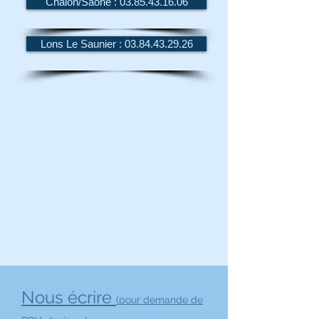
Chalon/Saône : 03.85.43.16.06
Lons Le Saunier : 03.84.43.29.26
Nous écrire
(pour demande de