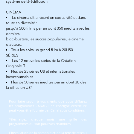
système de télédiffusion
CINÉMA
▪ Le cinéma ultra récent en exclusivité et dans
toute sa diversité :
jusqu’à 500 ﬁ lms par an dont 350 inédits avec les
derniers
blockbusters, les succès populaires, le cinéma
d’auteur…
▪ Tous les soirs un grand ﬁ lm à 20H50
SÉRIES
▪ Les 12 nouvelles séries de la Création
Originale 
▪ Plus de 25 séries US et internationales
incontournables
▪ Plus de 50 séries inédites par an dont 30 dès
la diffusion US*
​Pour faire savoir à vos clients que vous diffusez
les programmes CANAL, une enseigne extérieure
peut vous être fournie par Canal sous conditions.
Téléchargez chaque mois une grille des
programmes du soir pour vos chambres.
L'installation de la parabole et de la tête de réseau