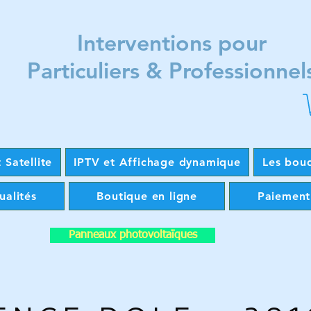
Interventions pour
Particuliers & Professionnel
 Satellite
IPTV et Affichage dynamique
Les bou
ualités
Boutique en ligne
Paiement
Panneaux photovoltaïques