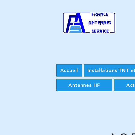
Accueil
Installations TNT et
Antennes HF
Act