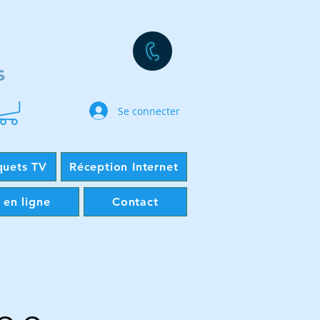
s
Se connecter
quets TV
Réception Internet
 en ligne
Contact