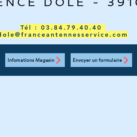
ENCE DOLE - 39
Tél : 03.84.79.40.40
dole@franceantennesservice.com
Infomations Magasin
Envoyer un formulaire