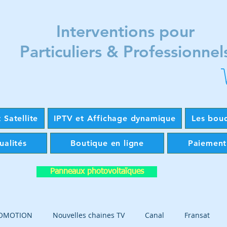
Interventions pour
Particuliers & Professionnel
 Satellite
IPTV et Affichage dynamique
Les bou
ualités
Boutique en ligne
Paiement
Panneaux photovoltaïques
OMOTION
Nouvelles chaines TV
Canal
Fransat