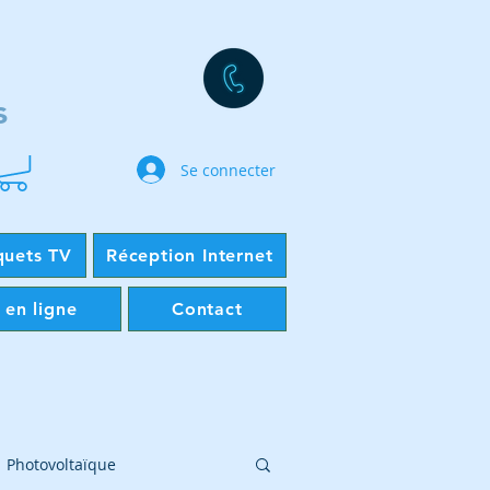
s
Se connecter
quets TV
Réception Internet
 en ligne
Contact
Photovoltaïque