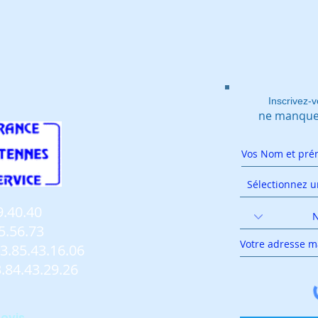
Inscrivez-v
ne manquez
9.40.40
5.56.73
3.85.43.16.06
.84.43.29.26
devis