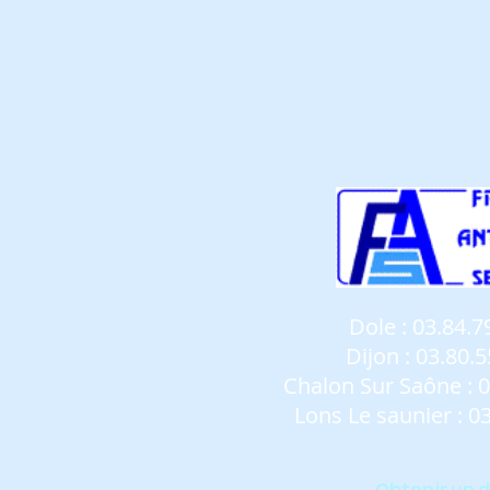
Dole
:
03.84.7
Dijon
:
03.80.5
Chalon Sur Saône
:
0
Lons Le saunier
:
03
Obtenir un 