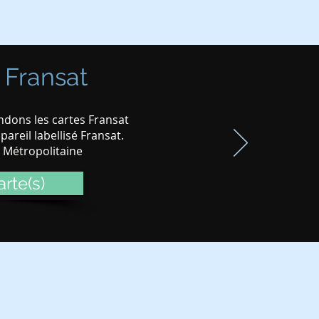
 Fransat
dons les cartes Fransat
areil labellisé Fransat.
e Métropolitaine
rte(s)