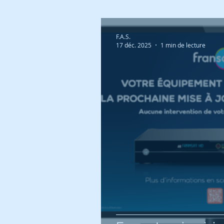
F.A.S.
17 déc. 2025
1 min de lecture