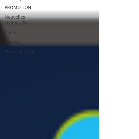
PROMOTION
Nouvelles
chaines TV
Canal
Fransat
Photovoltaïque