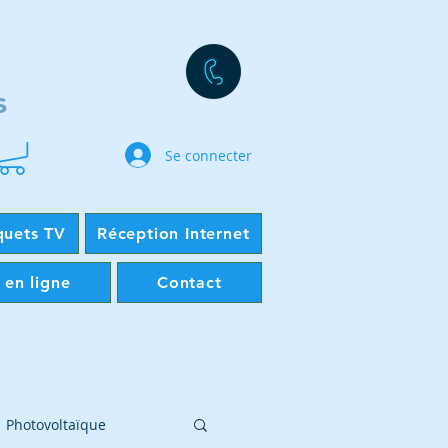
s
Se connecter
quets TV
Réception Internet
 en ligne
Contact
Photovoltaïque