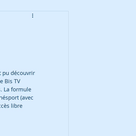
t pu découvrir 
e Bis TV 
. La formule 
nésport (avec 
cès libre 