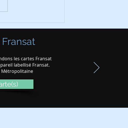
fication chaines TNT le
in 2025
 Fransat
dons les cartes Fransat
areil labellisé Fransat.
e Métropolitaine
rte(s)