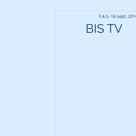
F.A.S.
16 sept. 201
BIS TV