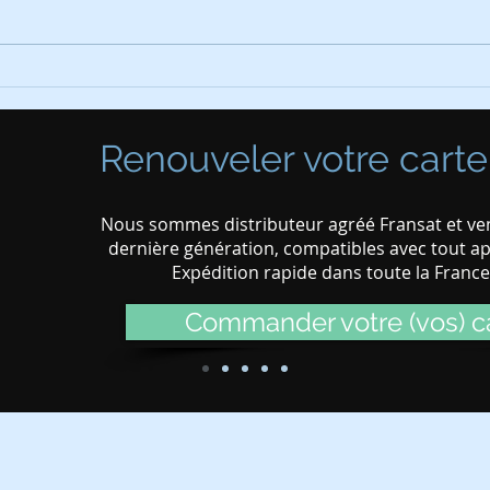
Installation de panneaux
Modi
photovoltaïques
6 ju
Renouveler votre carte
Nous sommes distributeur agréé Fransat et ven
dernière génération, compatibles avec tout app
Expédition rapide dans toute la Franc
Commander votre (vos) ca