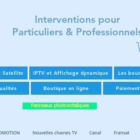
Interventions pour
Particuliers & Professionnel
 Satellite
IPTV et Affichage dynamique
Les bou
ualités
Boutique en ligne
Paiement
Panneaux photovoltaïques
OMOTION
Nouvelles chaines TV
Canal
Fransat