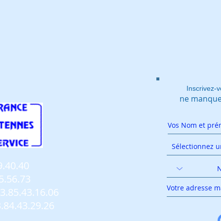
Inscrivez-v
ne manquez
9.40.40
5.56.73
3.85.43.16.06
.84.43.29.26