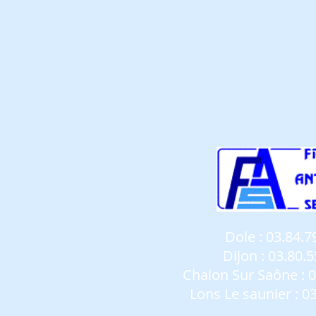
Dole
:
03.84.7
Dijon
:
03.80.5
Chalon Sur Saône
:
0
Lons Le saunier
:
03