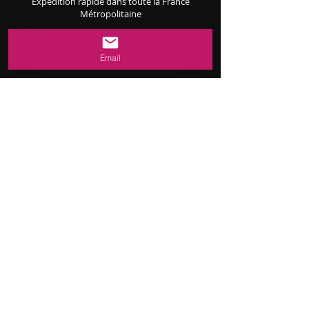
Expédition rapide dans toute la France
Métropolitaine
Commander votre (vos) carte(s)
Email
Dole
:
03.84.79.40.40
Dijon
:
03.80.55.56.73
Chalon Sur Saône
:
03.85.43.16.06
Lons Le saunier
:
03.84.43.29.26
Obtenir un devis