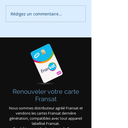
Rédigez un commentaire...
Installation de panneaux
Modification ch
photovoltaïques
TNT le 6 juin 2
Renouveler votre carte
Fransat
Nous sommes distributeur agréé Fransat et
vendons les cartes Fransat dernière
génération, compatibles avec tout appareil
labellisé Fransat.