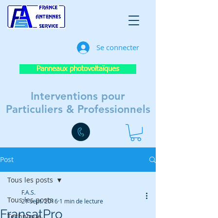
Se connecter
Panneaux photovoltaïques
Interventions pour
Particuliers & Professionnels
Post
Tous les posts
F.A.S.
Tous les posts
21 sept. 2016
1 min de lecture
FransatPro
Technique