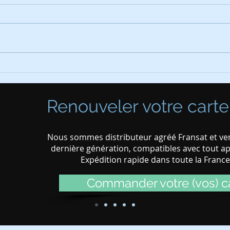
Installation de panneaux
Modi
photovoltaïques
6 ju
Renouveler votre carte
Nous sommes distributeur agréé Fransat et ven
dernière génération, compatibles avec tout app
Expédition rapide dans toute la Franc
Commander votre (vos) ca