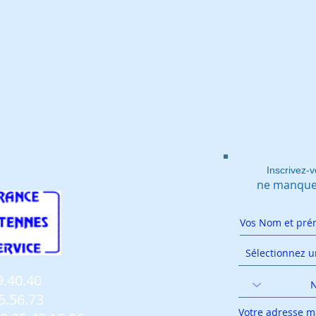
Inscrivez-v
ne manquez
9.40.40
5.56.73