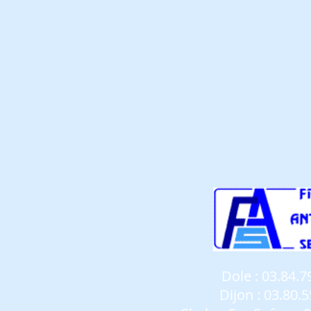
Dole
:
03.84.7
Dijon
:
03.80.5