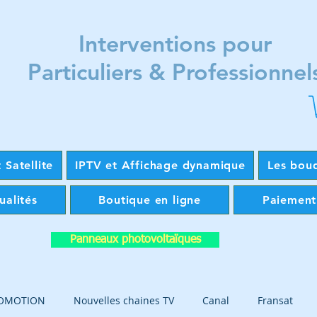
Interventions pour
Particuliers & Professionnel
 Satellite
IPTV et Affichage dynamique
Les bou
ualités
Boutique en ligne
Paiement
Panneaux photovoltaïques
OMOTION
Nouvelles chaines TV
Canal
Fransat