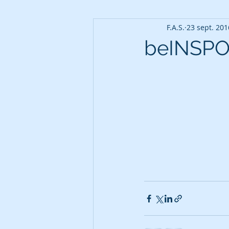
F.A.S.
23 sept. 201
beINSPO