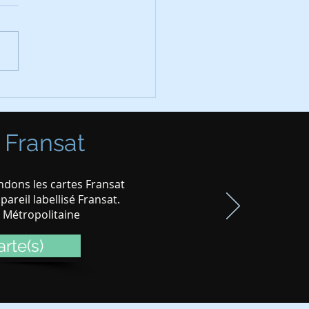
fication chaines TNT le
in 2025
 Fransat
dons les cartes Fransat
areil labellisé Fransat.
e Métropolitaine
rte(s)