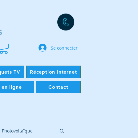
s
Se connecter
quets TV
Réception Internet
 en ligne
Contact
Photovoltaïque