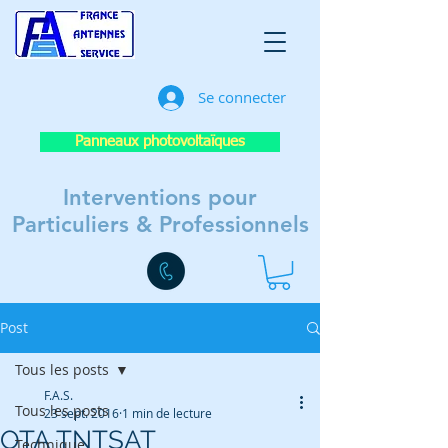
Se connecter
Panneaux photovoltaïques
Interventions pour
Particuliers & Professionnels
Post
Tous les posts
F.A.S.
Tous les posts
23 sept. 2016
1 min de lecture
OTA TNTSAT
Technique