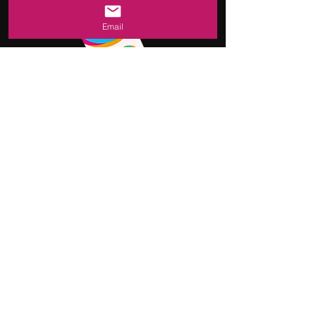
Email
Renouveler votre carte
Fransat
Nous sommes distributeur agréé Fransat et
vendons les cartes Fransat dernière
génération, compatibles avec tout appareil
labellisé Fransat.
Expédition rapide dans toute la France
Métropolitaine
Commander votre (vos) carte(s)