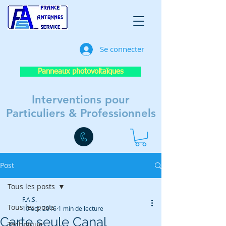
Se connecter
Panneaux photovoltaïques
Interventions pour
Particuliers & Professionnels
Post
Tous les posts
F.A.S.
Tous les posts
10 oct. 2016
1 min de lecture
Carte seule Canal
Technique