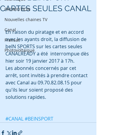
CARTES SEULES CANAL
PROMOTION
Nouvelles chaines TV
Canal
En raison du piratage et en accord 
avec les ayants droit, la diffusion de 
Fransat
beIN SPORTS sur les cartes seules 
Photovoltaïque
CANALREADY a été  interrompue dès 
hier soir 19 janvier 2017 à 17h.
Les abonnés concernés par cet 
arrêt, sont invités à prendre contact 
avec Canal au 09.70.82.08.15 pour 
qu'ils leur soient proposé des 
solutions rapides.
#CANAL
#BEINSPORT