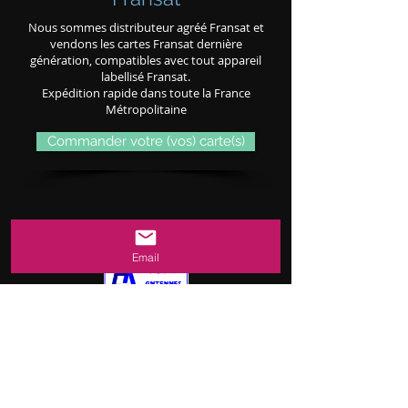
Nous sommes distributeur agréé Fransat et
vendons les cartes Fransat dernière
génération, compatibles avec tout appareil
labellisé Fransat.
Expédition rapide dans toute la France
Métropolitaine
Commander votre (vos) carte(s)
Email
Dole
:
03.84.79.40.40
Dijon
:
03.80.55.56.73
Chalon Sur Saône
:
03.85.43.16.06
Lons Le saunier
:
03.84.43.29.26