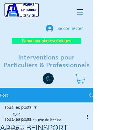
Se connecter
Panneaux photovoltaïques
Interventions pour
Particuliers & Professionnels
Post
Tous les posts
F.A.S.
Tous les posts
20 janv. 2017
1 min de lecture
ARRET BEINSPORT
Technique