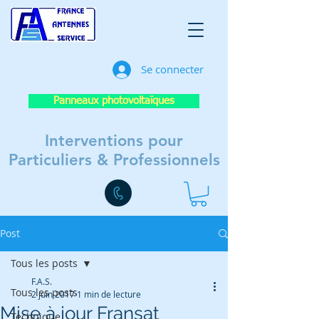
Se connecter
Panneaux photovoltaïques
Interventions pour
Particuliers & Professionnels
Post
Tous les posts
F.A.S.
Tous les posts
2 juin 2017
1 min de lecture
Mise à jour Fransat
Technique