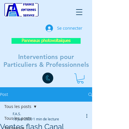
Se connecter
Panneaux photovoltaïques
Interventions pour
Particuliers & Professionnels
Post
Tous les posts
F.A.S.
Tous les posts
18 juin 2020
1 min de lecture
Ventes flash Canal
Technique