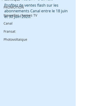
Profitez de ventes flash sur les 
PROMOTION
abonnements Canal entre le 18 juin 
Nouvelles chaines TV
et 30 juin 2020.
Canal
Fransat
Photovoltaïque