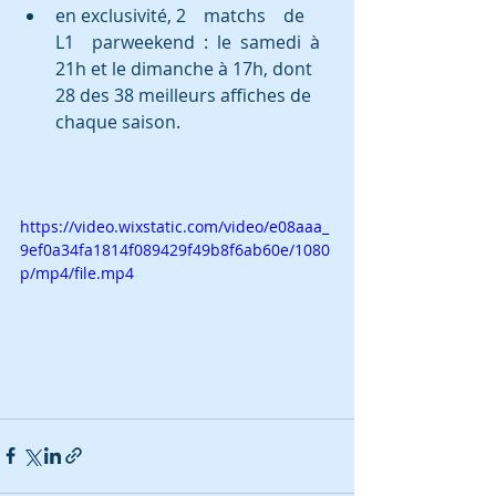
en exclusivité, 2    matchs    de    
L1    parweekend  :  le  samedi  à 
21h et le dimanche à 17h, dont 
28 des 38 meilleurs affiches de 
chaque saison.
https://video.wixstatic.com/video/e08aaa_
9ef0a34fa1814f089429f49b8f6ab60e/1080
p/mp4/file.mp4