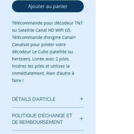
Ajouter au panier
Télécommande pour décodeur TNT
ou Satellite Canal HD WIFI G5.
Télécommande d'origine Canal+
Canalsat pour piloter votre
décodeur Le Cube (satellite ou
hertzien). Livrée avec 2 piles.
Insérez les piles et utilisez la
immédiatement. Rien d'autre à
faire !
DÉTAILS D'ARTICLE
Télécommande pour décodeur TNT
POLITIQUE D'ÉCHANGE ET
ou Satellite Canal+ Canalsat HD
DE REMBOURSEMENT
WIFI G5 (fonctionne avec 2 piles
AAA
fournies
).
Conformément à l'article L. 121-20