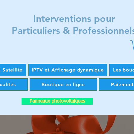
Interventions pour
Particuliers & Professionnel
 Satellite
IPTV et Affichage dynamique
Les bou
ualités
Boutique en ligne
Paiement
Panneaux photovoltaïques