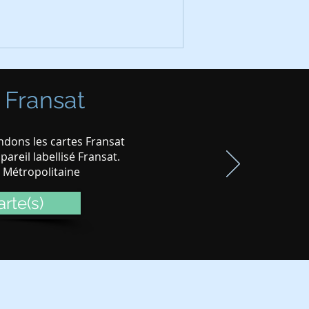
 Fransat
dons les cartes Fransat
areil labellisé Fransat.
e Métropolitaine
rte(s)