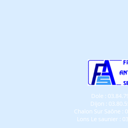
Dole
:
03.84.7
Dijon
:
03.80.5
Chalon Sur Saône
:
0
Lons Le saunier
:
03