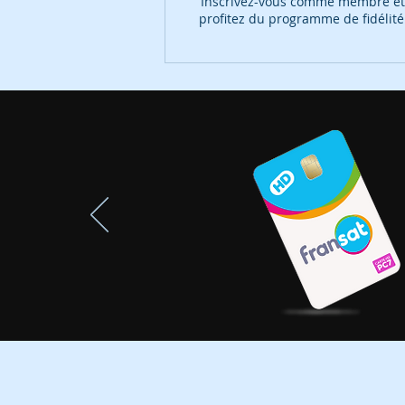
Inscrivez-vous comme membre e
profitez du programme de fidélité