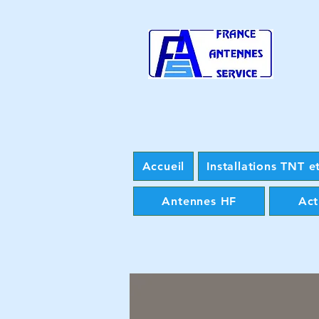
Accueil
Installations TNT et
Antennes HF
Act