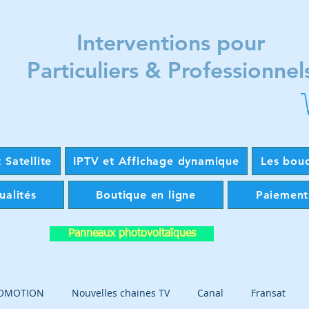
Interventions pour
Particuliers & Professionnel
 Satellite
IPTV et Affichage dynamique
Les bou
ualités
Boutique en ligne
Paiement
Panneaux photovoltaïques
OMOTION
Nouvelles chaines TV
Canal
Fransat