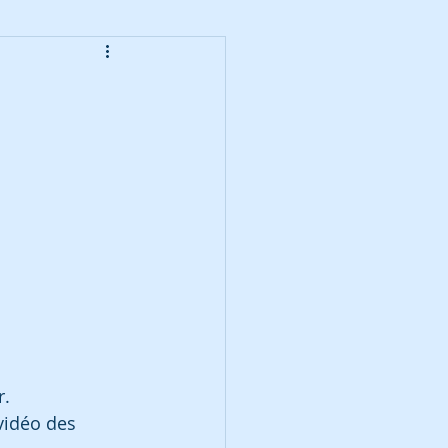
r.
vidéo des 