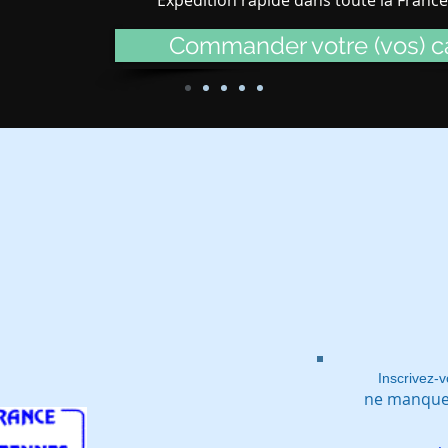
Commander votre (vos) ca
Inscrivez-v
ne manquez