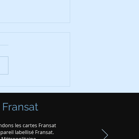
fication chaines TNT le
in 2025
 Fransat
dons les cartes Fransat
areil labellisé Fransat.
e Métropolitaine