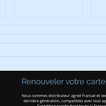
Installation de panneaux
Modi
photovoltaïques
6 ju
Renouveler votre carte
Nous sommes distributeur agréé Fransat et ven
dernière génération, compatibles avec tout app
Expédition rapide dans toute la Franc