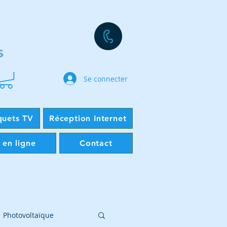
s
Se connecter
quets TV
Réception Internet
 en ligne
Contact
Photovoltaïque